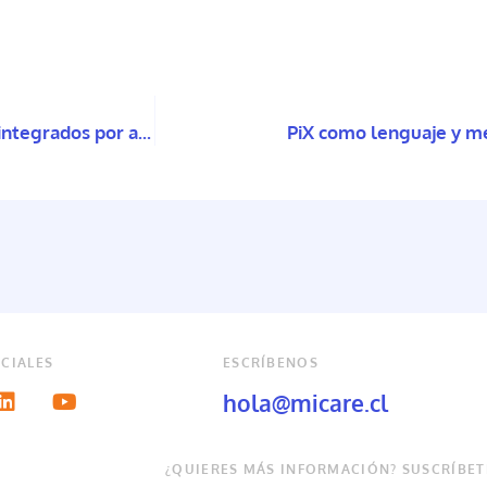
Hacia una poética de la Otredad: Proyectos teatrales integrados por artistas con diversidad funcional
PiX como lenguaje y mé
CIALES
ESCRÍBENOS
hola@micare.cl
¿QUIERES MÁS INFORMACIÓN? SUSCRÍBET