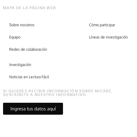
MAPA DE LA PÁGINA WEB
Sobre nosotros
Cómo participar
Equipo
Líneas de investigación
Redes de colaboración
Investigación
Noticias en Lectura Fácil
SI QUIERES RECIBIR INFORMACIÓN SOBRE MICARE,
SUSCRÍBETE A NUESTRO INFORMATIVO
Ingresa tus datos aquí
Copyright © Micare 2026