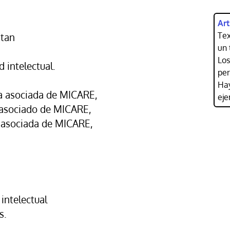
Art
Tex
ntan
un 
Los
 intelectual.
per
Hay
ra asociada de MICARE,
eje
 asociado de MICARE,
a asociada de MICARE,
intelectual
s.