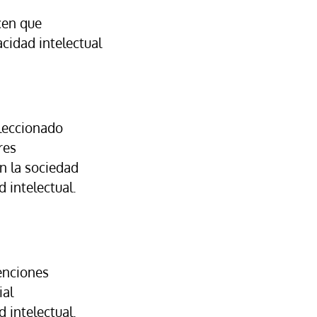
cen que
cidad intelectual
eleccionado
res
n la sociedad
 intelectual.
enciones
ial
 intelectual.