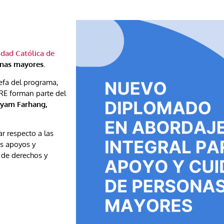
idad Católica de
onas mayores.
 jefa del programa,
RE forman parte del
aryam Farhang,
r respecto a las
os apoyos y
 de derechos y