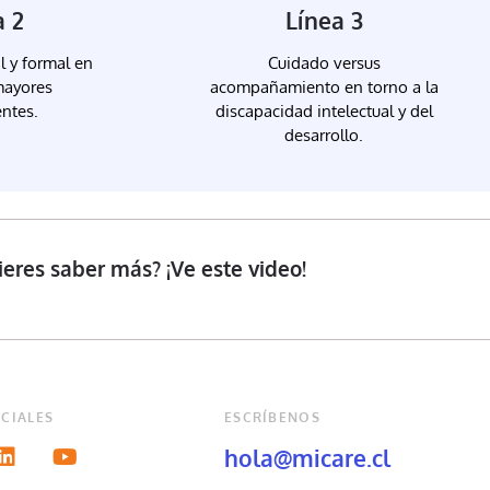
a 2
Línea 3
l y formal en
Cuidado versus
mayores
acompañamiento en torno a la
ntes.
discapacidad intelectual y del
desarrollo.
ieres saber más? ¡Ve este video!
CIALES
ESCRÍBENOS
hola@micare.cl