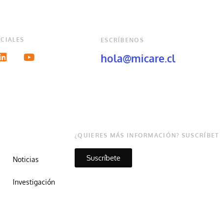
CIALES
ESCRÍBENOS
hola@micare.cl
¿QUIERES MÁS INFORMACIÓN? SUSCRÍBET
Suscríbete
Noticias
Investigación