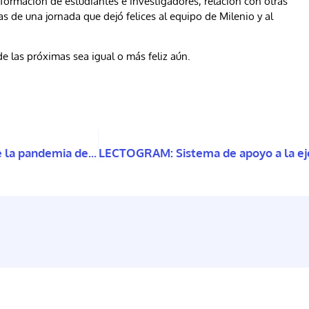
formación de estudiantes e investigadores, relación con otras
as de una jornada que dejó felices al equipo de Milenio y al
 las próximas sea igual o más feliz aún.
Cuidados formales de larga duración en Chile durante la pandemia del COVID-19