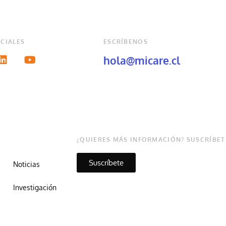
CIALES
ESCRÍBENOS
hola@micare.cl
¿QUIERES MÁS INFORMACIÓN? SUSCRÍBET
Suscríbete
Noticias
Investigación