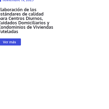
Elaboración de los
estándares de calidad
para Centros Diurnos,
Cuidados Domiciliarios y
Condominios de Viviendas
Tuteladas
Ver más