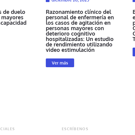
s de duelo
Razonamiento clínico del
s mayores
personal de enfermería en
scapacidad
los casos de agitación en
personas mayores con
deterioro cognitivo
hospitalizadas: Un estudio
de rendimiento utilizando
video estimulación
Ver más
CIALES
ESCRÍBENOS