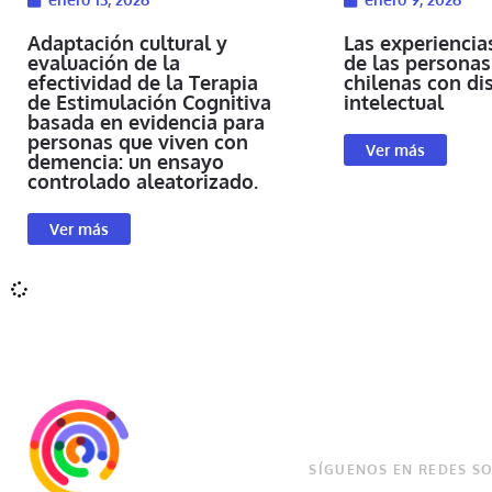
Adaptación cultural y
Las experiencia
evaluación de la
de las persona
efectividad de la Terapia
chilenas con di
de Estimulación Cognitiva
intelectual
basada en evidencia para
personas que viven con
Ver más
demencia: un ensayo
controlado aleatorizado.
Ver más
SÍGUENOS EN REDES SO