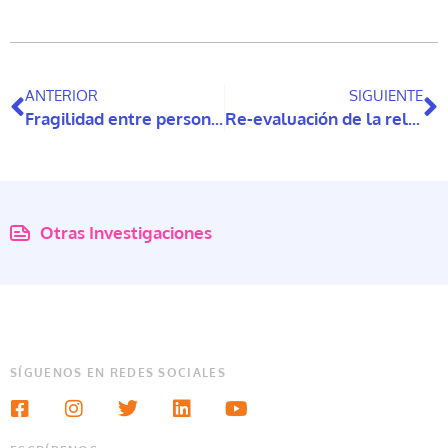
ANTERIOR
SIGUIENTE
Fragilidad entre personas mayores latinas que viven en Estados Unidos: una revisión de alcance
Re-evaluación de la relevancia de la impronta en la teoría del apego de Bowlby
Otras Investigaciones
SÍGUENOS EN REDES SOCIALES