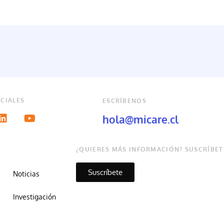
CIALES
ESCRÍBENOS
hola@micare.cl
¿QUIERES MÁS INFORMACIÓN? SUSCRÍBET
Suscríbete
Noticias
Investigación