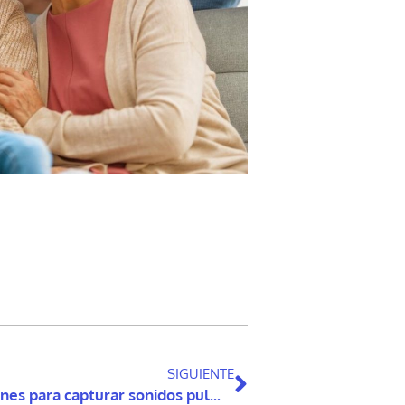
SIGUIENTE
Tele-auscultación basada en smartphones para capturar sonidos pulmonares y cardíacos