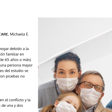
ICARE
, Michaela E.
 hogar debido a la
ión familiar en
de 65 años o más).
s una persona mayor
les del estudio se
aron pruebas no
 el conflicto y la
s de una y dos