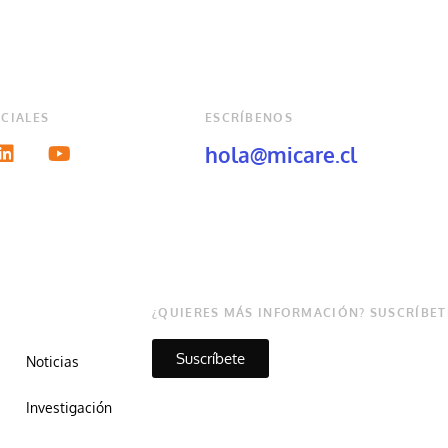
CIALES
ESCRÍBENOS
hola@micare.cl
¿QUIERES MÁS INFORMACIÓN? SUSCRÍBET
Suscríbete
Noticias
Investigación