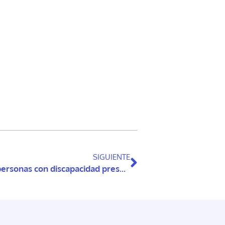
SIGUIENTE
¿Qué probabilidades hay de que haya personas con discapacidad presentes?: entrevistas sobre la lógica capacitista del mundo académico latinoamericano