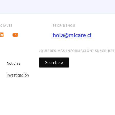
CIALES
ESCRÍBENOS
hola@micare.cl
¿QUIERES MÁS INFORMACIÓN? SUSCRÍBET
Suscríbete
Noticias
Investigación
Copyright © Micare 2026