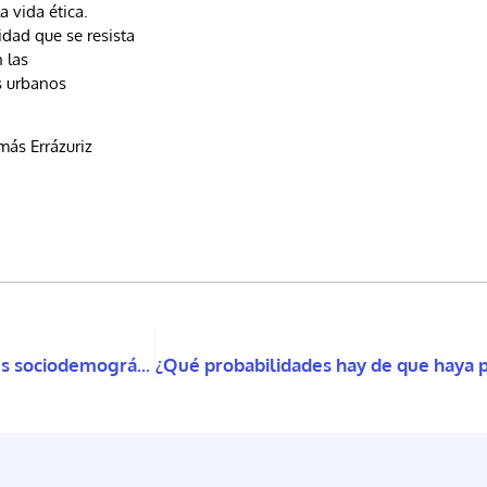
 vida ética.
dad que se resista
 las
s urbanos
ás Errázuriz
Relación entre las actitudes de los padres, los factores sociodemográficos y los comportamientos problemáticos en niños y adolescentes con discapacidad intelectual