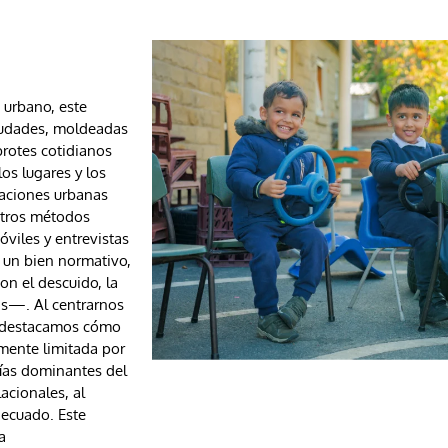
 urbano, este
ciudades, moldeadas
brotes cotidianos
os lugares y los
laciones urbanas
estros métodos
óviles y entrevistas
 un bien normativo,
n el descuido, la
ras—. Al centrarnos
s, destacamos cómo
lmente limitada por
rías dominantes del
acionales, al
decuado. Este
a