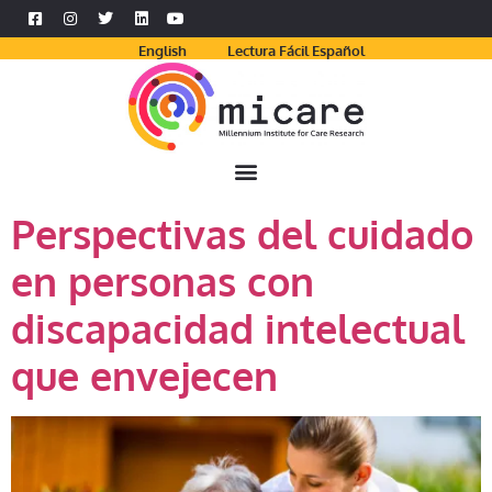
English
Lectura Fácil Español
Perspectivas del cuidado
en personas con
discapacidad intelectual
que envejecen