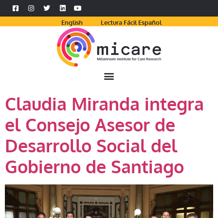
English
Lectura Fácil Español
Claudia Miranda integra
el Consejo Asesor de
Desarrollo Social del
Gobierno de Santiago