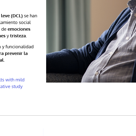
 leve (DCL)
se han
lamiento social
o de
emociones
nes
y
tristeza
.
 y funcionalidad
ra prevenir la
al.
lts with mild
ative study