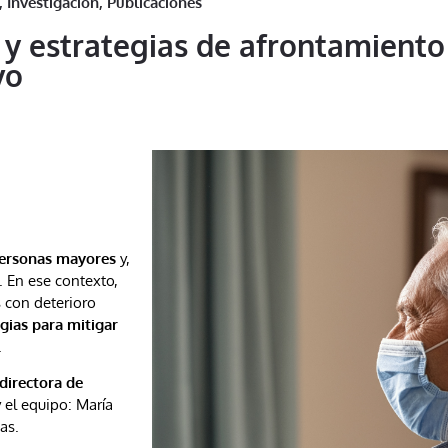
,
Investigación
,
Publicaciones
 y estrategias de afrontamient
vo
ersonas mayores
y,
. En ese contexto,
 con deterioro
gias para mitigar
.
directora de
 el equipo: María
as.