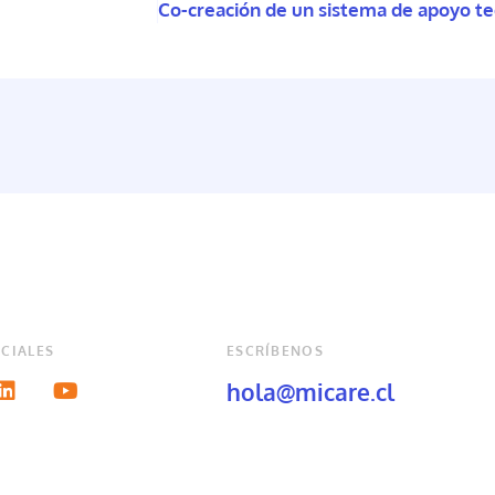
CIALES
ESCRÍBENOS
hola@micare.cl