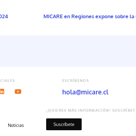
2024
CIALES
ESCRÍBENOS
hola@micare.cl
¿QUIERES MÁS INFORMACIÓN? SUSCRÍBET
Suscríbete
Noticias