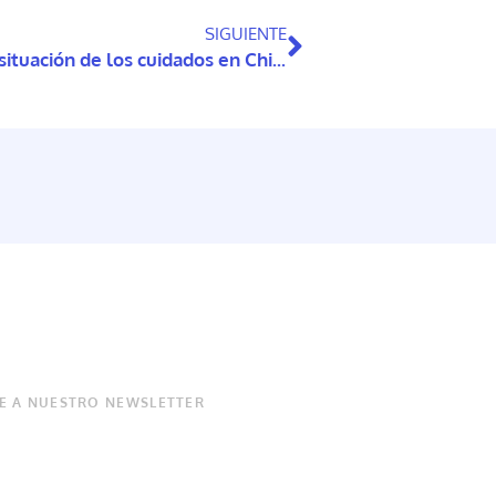
SIGUIENTE
MICARE en Regiones expone sobre la situación de los cuidados en Chile en la PUCV
E A NUESTRO NEWSLETTER