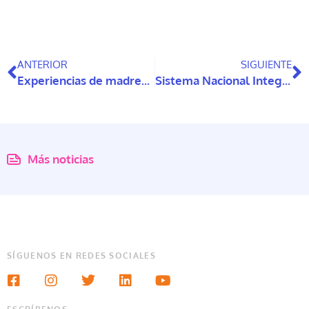
ANTERIOR
SIGUIENTE
Experiencias de madres con discapacidades y la pérdida de custodia de sus hijos
Sistema Nacional Integrado de Cuidados de Uruguay: Diagnóstico, desafíos, recomendaciones y análisis de sostenibilidad financiera
Más noticias
SÍGUENOS EN REDES SOCIALES