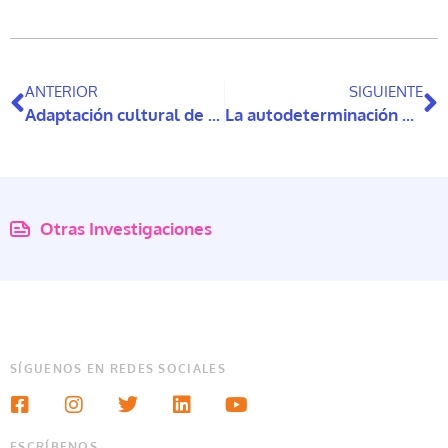
ANTERIOR
SIGUIENTE
Adaptación cultural de la terapia de estimulación cognitiva (TEC) para personas con demencia en Chile
La autodeterminación en la tercera edad: reflexiones a partir de las opiniones de las personas mayores con discapacidad intelectual en el contexto chileno
Otras Investigaciones
SÍGUENOS EN REDES SOCIALES
ESCRÍBENOS