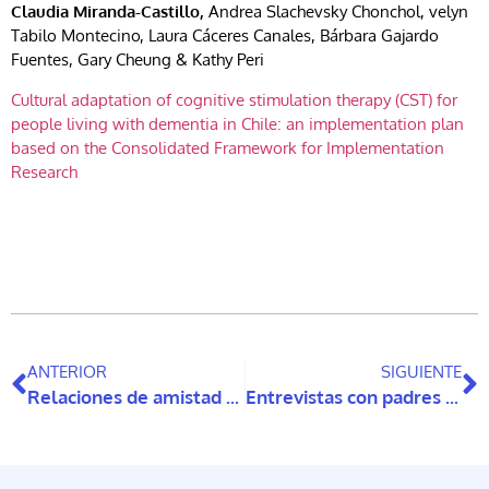
Claudia Miranda-Castillo,
Andrea Slachevsky Chonchol, velyn
Tabilo Montecino, Laura Cáceres Canales, Bárbara Gajardo
Fuentes, Gary Cheung & Kathy Peri
Cultural adaptation of cognitive stimulation therapy (CST) for
people living with dementia in Chile: an implementation plan
based on the Consolidated Framework for Implementation
Research
ANTERIOR
SIGUIENTE
Relaciones de amistad en la vejez: un análisis desde las trayectorias de vida, la participación social y el bienestar
Entrevistas con padres sobre lo que supone tener un hijo con discapacidad intelectual y comportamientos problemáticos