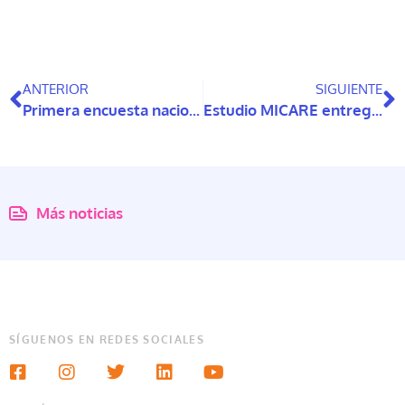
ANTERIOR
SIGUIENTE
Primera encuesta nacional busca visibilizar la violencia ginecológica y obstétrica que enfrentan mujeres con discapacidad en Chile
Estudio MICARE entrega nueva evidencia sobre el cuidado en Chile: resultados muestran cómo cambia la experiencia de quienes cuidan a lo largo del tiempo
Más noticias
SÍGUENOS EN REDES SOCIALES