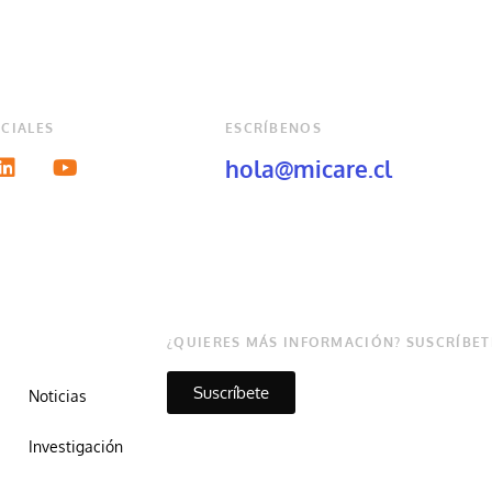
CIALES
ESCRÍBENOS
hola@micare.cl
¿QUIERES MÁS INFORMACIÓN? SUSCRÍBET
Suscríbete
Noticias
Investigación