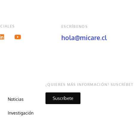
CIALES
ESCRÍBENOS
hola@micare.cl
¿QUIERES MÁS INFORMACIÓN? SUSCRÍBET
Suscríbete
Noticias
Investigación