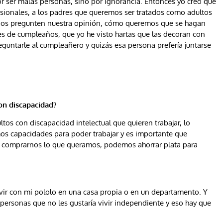
or ser malas personas, sino por ignorancia. Entonces yo creo que
esionales, a los padres que queremos ser tratados como adultos
nos pregunten nuestra opinión, cómo queremos que se hagan
es de cumpleaños, que yo he visto hartas que las decoran con
eguntarle al cumpleañero y quizás esa persona prefería juntarse
con discapacidad?
tos con discapacidad intelectual que quieren trabajar, lo
os capacidades para poder trabajar y es importante que
 comprarnos lo que queramos, podemos ahorrar plata para
vivir con mi pololo en una casa propia o en un departamento. Y
s personas que no les gustaría vivir independiente y eso hay que