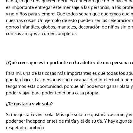
habla, lo que nos quieren decir. Yo entiendo que no lo hacen p
es importante entregar este mensaje a las personas, a los prof
y no niños para siempre. Que todos sepan que queremos que 
nuestras cosas. Un ejemplo de esto pueden ser las celebracion
gorros infantiles, globos, manteles, decoración de niños sin pr
con sus amigos a comer completos.
¿Qué crees que es importante en la adultez de una persona 
Para mi, una de las cosas más importantes es que todas los adul
puedan hacer. Las personas con discapacidad intelectual tenem
tengamos esta oportunidad, porque ahí podemos ganar plata y
poder viajar, para poder tener una casa propia.
¿Te gustaría vivir sola?
Si me gustaría vivir sola. Más que sola me gustaría casarme y 
poder ser independientes de mi tía y él de su tía. Y hay alguna
respetarlo también.