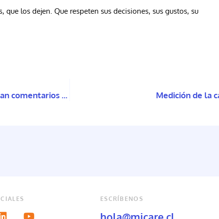
s, que los dejen. Que respeten sus decisiones, sus gustos, su
Proyecto de ley “Chile Cuida”: investigadoras presentan comentarios en reunión con el Ministerio de Desarrollo Social
Medición de la c
CIALES
ESCRÍBENOS
hola@micare.cl