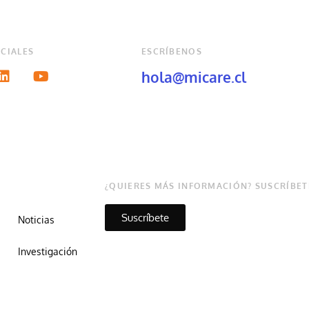
CIALES
ESCRÍBENOS
hola@micare.cl
¿QUIERES MÁS INFORMACIÓN? SUSCRÍBET
Suscríbete
Noticias
Investigación