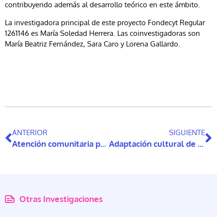
contribuyendo además al desarrollo teórico en este ámbito.
La investigadora principal de este proyecto Fondecyt Regular
1261146 es María Soledad Herrera. Las coinvestigadoras son
María Beatriz Fernández, Sara Caro y Lorena Gallardo.
ANTERIOR
SIGUIENTE
Atención comunitaria para personas con discapacidad: experiencias de los cuidadores que viven en el centro-sur de Chile
Adaptación cultural de la terapia de estimulación cognitiva (TEC) para personas con demencia en Chile
Otras Investigaciones